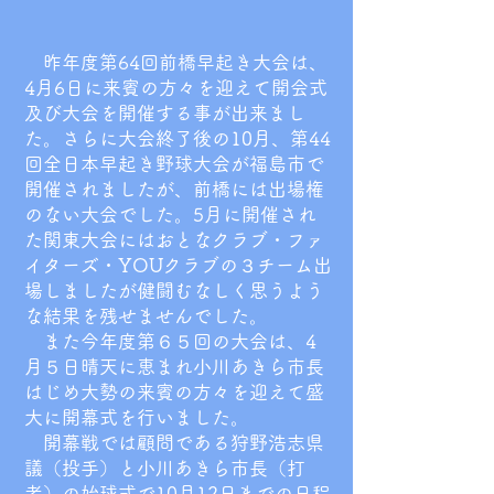
昨年度第64回前橋早起き大会は、
4月6日に来賓の方々を迎えて開会式
及び大会を開催する事が出来まし
た。さらに大会終了後の10月、第44
回全日本早起き野球大会が福島市で
開催されましたが、前橋には出場権
のない大会でした。5月に開催され
た関東大会にはおとなクラブ・ファ
イターズ・YOUクラブの３チーム出
場しましたが健闘むなしく思うよう
な結果を残せませんでした。
また今年度第６５回の大会は、4
月５日晴天に恵まれ小川あきら市長
はじめ大勢の来賓の方々を迎えて盛
大に開幕式を行いました。
開幕戦では顧問である狩野浩志県
議（投手）と小川あきら市長（打
者）の始球式で10月12日までの日程