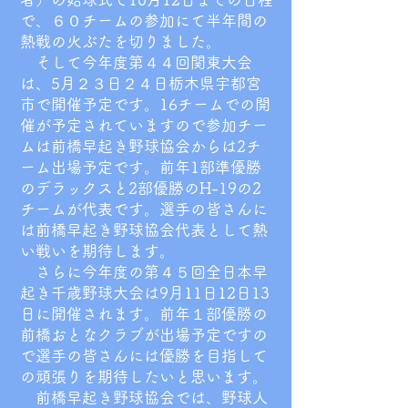
で、６０チームの参加にて半年間の
熱戦の火ぶたを切りました。
そして今年度第４４回関東大会
は、5月２３日２４日栃木県宇都宮
市で開催予定です。16チームでの開
催が予定されていますので参加チー
ムは前橋早起き野球協会からは2チ
ーム出場予定です。前年1部準優勝
のデラックスと2部優勝のH-19の2
チームが代表です。選手の皆さんに
は前橋早起き野球協会代表として熱
い戦いを期待します。
さらに今年度の第４５回全日本早
起き千歳野球大会は9月11日12日13
日に開催されます。前年１部優勝の
前橋おとなクラブが出場予定ですの
で選手の皆さんには優勝を目指して
の頑張りを期待したいと思います。
前橋早起き野球協会では、野球人