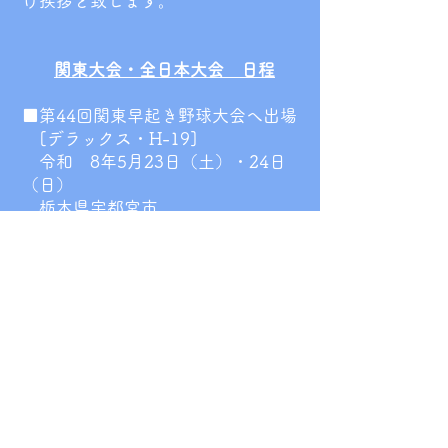
げ挨拶と致します。
関東大会・全日本大会 日程
■第44回関東早起き野球大会へ出場
[デラックス・H-19]
令和 8年5月23日（土）・24日
（日）
栃木県宇都宮市
■第45回全日本早起き野球大会へ出
場
[前橋おとなクラブ]
令和８年９月１１日（金）・１2
日（土）・１3日（日）
北海道千歳市