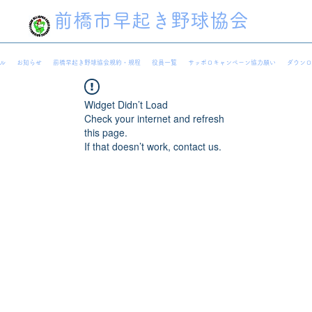
前橋市早起き野球協会
ル
お知らせ
前橋早起き野球協会規約・規程
役員一覧
サッポロキャンペーン協力願い
ダウンロ
Widget Didn’t Load
Check your internet and refresh
this page.
If that doesn’t work, contact us.