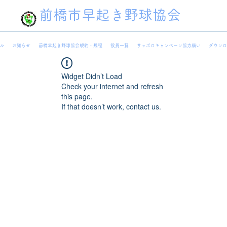
前橋市早起き野球協会
ル
お知らせ
前橋早起き野球協会規約・規程
役員一覧
サッポロキャンペーン協力願い
ダウンロ
Widget Didn’t Load
Check your internet and refresh
this page.
If that doesn’t work, contact us.