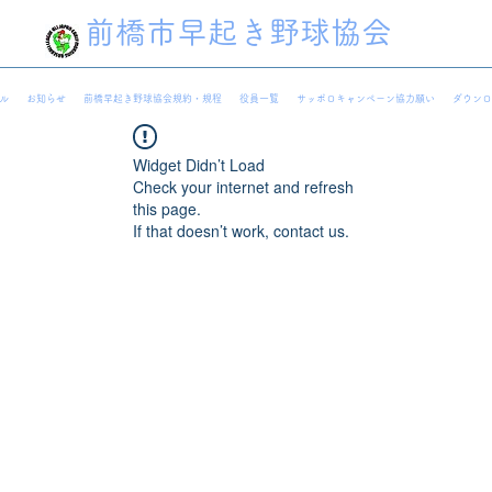
前橋市早起き野球協会
ル
お知らせ
前橋早起き野球協会規約・規程
役員一覧
サッポロキャンペーン協力願い
ダウンロ
Widget Didn’t Load
Check your internet and refresh
this page.
If that doesn’t work, contact us.