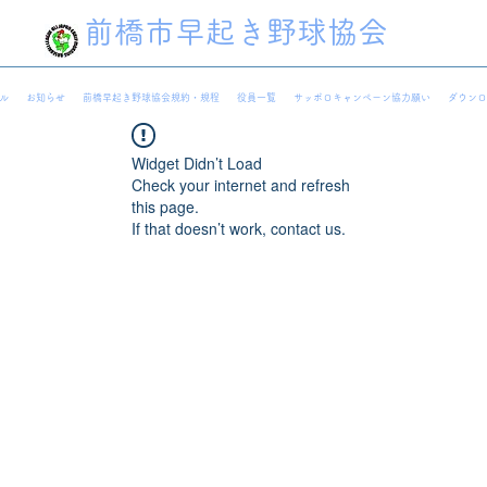
前橋市早起き野球協会
ル
お知らせ
前橋早起き野球協会規約・規程
役員一覧
サッポロキャンペーン協力願い
ダウンロ
Widget Didn’t Load
Check your internet and refresh
this page.
If that doesn’t work, contact us.