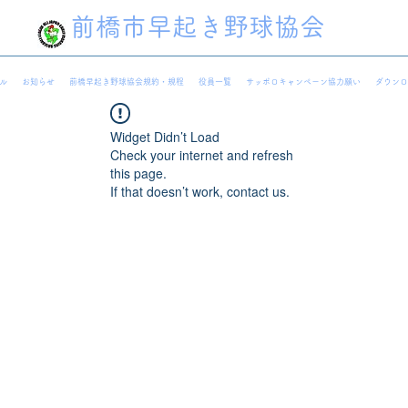
前橋市早起き野球協会
ル
お知らせ
前橋早起き野球協会規約・規程
役員一覧
サッポロキャンペーン協力願い
ダウンロ
Widget Didn’t Load
Check your internet and refresh
this page.
If that doesn’t work, contact us.