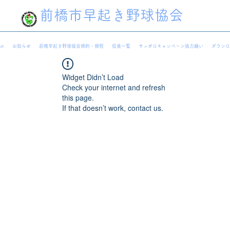
前橋市早起き野球協会
ル
お知らせ
前橋早起き野球協会規約・規程
役員一覧
サッポロキャンペーン協力願い
ダウンロ
Widget Didn’t Load
Check your internet and refresh
this page.
If that doesn’t work, contact us.