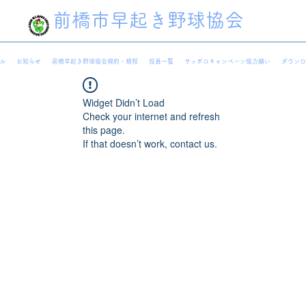
前橋市早起き野球協会
ル
お知らせ
前橋早起き野球協会規約・規程
役員一覧
サッポロキャンペーン協力願い
ダウンロ
Widget Didn’t Load
Check your internet and refresh
this page.
If that doesn’t work, contact us.