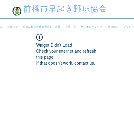
前橋市早起き野球協会
ル
お知らせ
前橋早起き野球協会規約・規程
役員一覧
サッポロキャンペーン協力願い
ダウンロ
Widget Didn’t Load
Check your internet and refresh
this page.
If that doesn’t work, contact us.