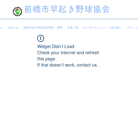
前橋市早起き野球協会
ル
お知らせ
前橋早起き野球協会規約・規程
役員一覧
サッポロキャンペーン協力願い
ダウンロ
Widget Didn’t Load
Check your internet and refresh
this page.
If that doesn’t work, contact us.