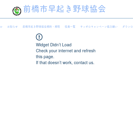
前橋市早起き野球協会
ル
お知らせ
前橋早起き野球協会規約・規程
役員一覧
サッポロキャンペーン協力願い
ダウンロ
Widget Didn’t Load
Check your internet and refresh
this page.
If that doesn’t work, contact us.